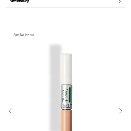
Anwendung
Produktgalerie überspringen
Similar Items