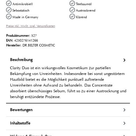
Antimikrobiell
Teebaumöl
Sebostatisch
Austrocknend
Made in Germany
Klärend
Preise inkl. MwSt. zzgl. Versandkosten
Produktnummer:
527
EAN:
4250276141266
Hersteller:
DR.BELTER COSMETIC
Beschreibung
Clarity Duo ist ein wirkungsvolles Kosmetikum zur partiellen
Bekämpfung von Unreinheiten. Insbesondere bei sonst ungestörtem
Hautbild bietet es die Möglichkeit punktuell auftretende
Unreinheiten ohne Aufwand zu behandeln. Das Concentrate
absorbiert überschüssiges Sebum, führt so zu einer Austrocknung und
beruhigt entzündete Prozesse.
Bewertungen
Inhaltsstoffe