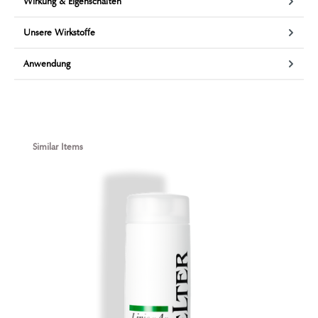
Wirkung & Eigenschaften
Unsere Wirkstoffe
Anwendung
Produktgalerie überspringen
Similar Items