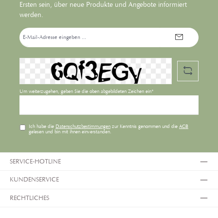
Ersten sein, über neue Produkte und Angebote informiert
werden.
E-
Mail-
Adresse*
Um weiterzugehen, geben Sie die oben abgebildeten Zeichen ein*
Ich habe die
Datenschutzbestimmungen
zur Kenntnis genommen und die
AGB
gelesen und bin mit ihnen einverstanden.
SERVICE-HOTLINE
KUNDENSERVICE
RECHTLICHES