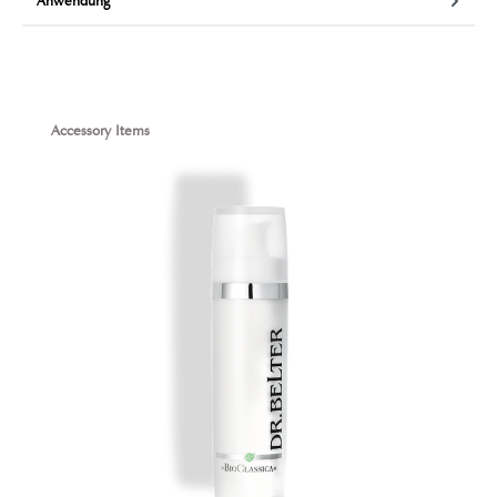
Anwendung
Produktgalerie überspringen
Accessory Items