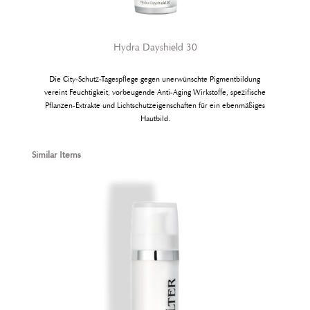
Hydra Dayshield 30
Die City-Schutz-Tagespflege gegen unerwünschte Pigmentbildung
vereint Feuchtigkeit, vorbeugende Anti-Aging Wirkstoffe, spe­zifische
Pflanzen-Extrakte und Lichtschutzeigenschaften für ein ebenmäßiges
Hautbild.
Produktgalerie überspringen
Similar Items