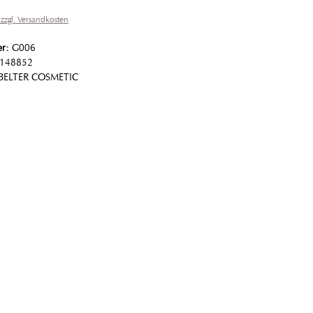
 zzgl. Versandkosten
er:
G006
148852
BELTER COSMETIC