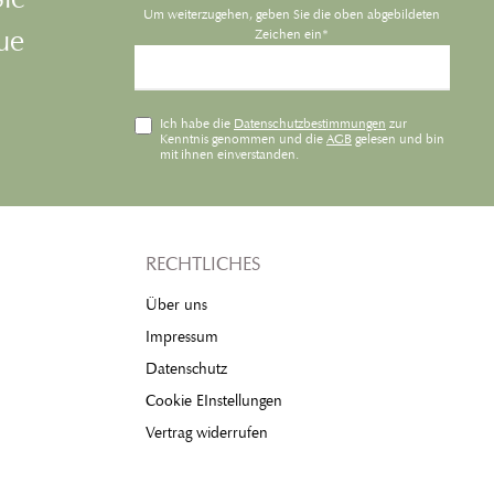
Um weiterzugehen, geben Sie die oben abgebildeten
eue
Zeichen ein*
Ich habe die
Datenschutzbestimmungen
zur
Kenntnis genommen und die
AGB
gelesen und bin
mit ihnen einverstanden.
RECHTLICHES
Über uns
Impressum
Datenschutz
Cookie EInstellungen
Vertrag widerrufen