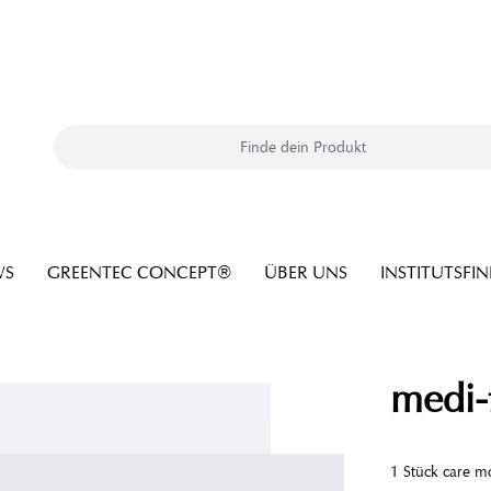
WS
GREENTEC CONCEPT®
ÜBER UNS
INSTITUTSFI
medi-
1 Stück care mo