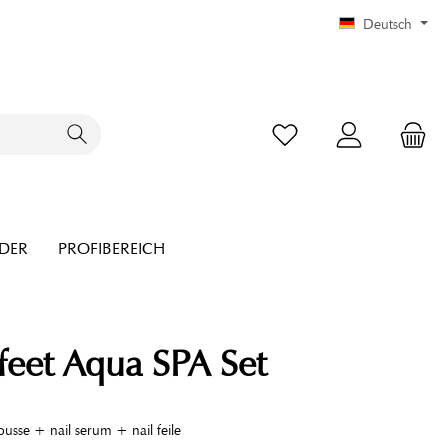
Deutsch
NDER
PROFIBEREICH
feet Aqua SPA Set
usse + nail serum + nail feile