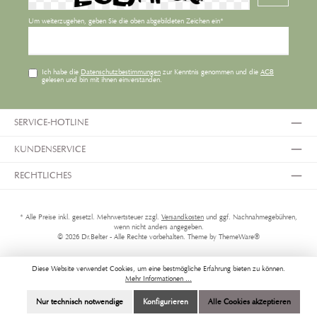
Um weiterzugehen, geben Sie die oben abgebildeten Zeichen ein*
Ich habe die
Datenschutzbestimmungen
zur Kenntnis genommen und die
AGB
gelesen und bin mit ihnen einverstanden.
SERVICE-HOTLINE
KUNDENSERVICE
RECHTLICHES
* Alle Preise inkl. gesetzl. Mehrwertsteuer zzgl.
Versandkosten
und ggf. Nachnahmegebühren,
wenn nicht anders angegeben.
© 2026 Dr.Belter - Alle Rechte vorbehalten. Theme by
ThemeWare®
Diese Website verwendet Cookies, um eine bestmögliche Erfahrung bieten zu können.
Mehr Informationen ...
Nur technisch notwendige
Konfigurieren
Alle Cookies akzeptieren