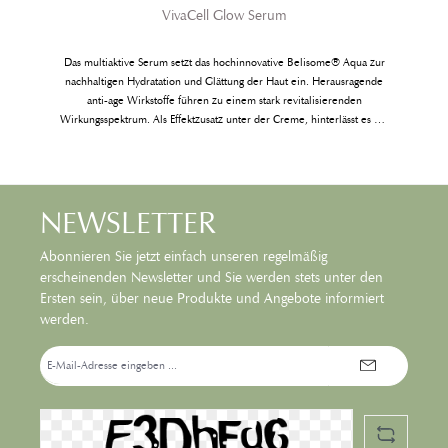
VivaCell Glow Serum
Das multiaktive Serum setzt das hochinnovative Belisome® Aqua zur
nachhaltigen Hydratation und Glättung der Haut ein. Herausragende
anti-age Wirkstoffe führen zu einem stark revitalisierenden
Wirkungsspektrum. Als Effektzusatz unter der Creme, hinterlässt es die
Haut erfrischt und gefestigt.
NEWSLETTER
Abonnieren Sie jetzt einfach unseren regelmäßig
erscheinenden Newsletter und Sie werden stets unter den
Ersten sein, über neue Produkte und Angebote informiert
werden.
E-
Mail-
Adresse*