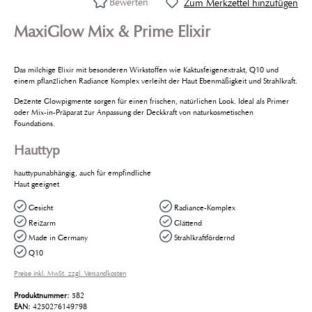
Bewerten
Zum Merkzettel hinzufügen
MaxiGlow Mix & Prime Elixir
Das milchige Elixir mit besonderen Wirkstoffen wie Kaktusfeigenextrakt, Q10 und
einem pflanzlichen Radiance Komplex verleiht der Haut Ebenmäßigkeit und Strahlkraft.
Dezente Glowpigmente sorgen für einen frischen, natürlichen Look. Ideal als Primer
oder Mix-in-Präparat zur Anpassung der Deckkraft von naturkosmetischen
Foundations.
Hauttyp
hauttypunabhängig, auch für empfindliche
Haut geeignet
Gesicht
Radiance-Komplex
Reizarm
Glättend
Made in Germany
Strahlkraftfördernd
Q10
Preise inkl. MwSt. zzgl. Versandkosten
Produktnummer:
582
EAN:
4250276149798