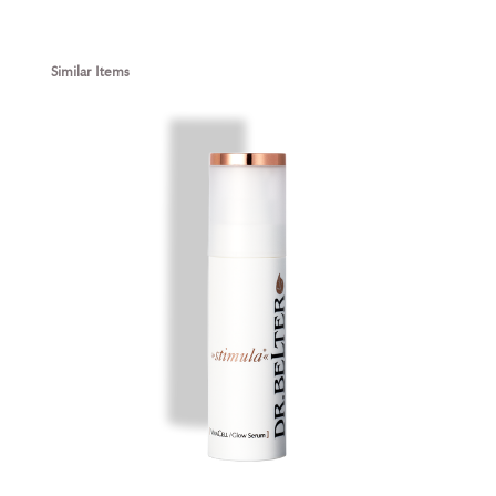
Produktgalerie überspringen
Similar Items