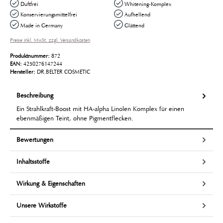
Duftfrei
Whitening-Komplex
Konservierungsmittelfrei
Aufhellend
Made in Germany
Glättend
Preise inkl. MwSt. zzgl. Versandkosten
Produktnummer:
872
EAN:
4250276147244
Hersteller:
DR.BELTER COSMETIC
Beschreibung
Ein Strahlkraft-Boost mit HA-alpha Linolen Komplex für einen
ebenmäßigen Teint, ohne Pigmentflecken.
Bewertungen
Inhaltsstoffe
Wirkung & Eigenschaften
Unsere Wirkstoffe