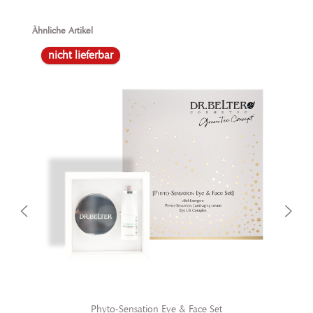
rein.
Produktgalerie überspringen
Ähnliche Artikel
nicht lieferbar
Phyto-Sensation Eye & Face Set