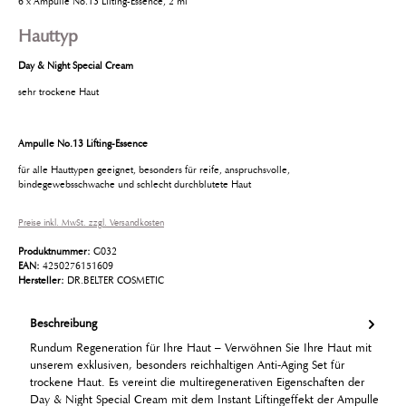
6 x Ampulle No.13 Lifting-Essence, 2 ml
Hauttyp
Day & Night Special Cream
sehr trockene Haut
Ampulle No.13 Lifting-Essence
für alle Hauttypen geeignet, besonders für reife, anspruchsvolle,
bindegewebsschwache und schlecht durchblutete Haut
Preise inkl. MwSt. zzgl. Versandkosten
Produktnummer:
G032
EAN:
4250276151609
Hersteller:
DR.BELTER COSMETIC
Beschreibung
Rundum Regeneration für Ihre Haut – Verwöhnen Sie Ihre Haut mit
unserem exklusiven, besonders reichhaltigen Anti-Aging Set für
trockene Haut. Es vereint die multiregenerativen Eigenschaften der
Day & Night Special Cream mit dem Instant Liftingeffekt der Ampulle