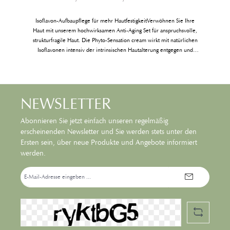
Isoflavon-Aufbaupflege für mehr HautfestigkeitVerwöhnen Sie Ihre
Haut mit unserem hochwirksamen Anti-Aging Set für anspruchsvolle,
strukturfragile Haut. Die Phyto-Sensation cream wirkt mit natürlichen
g
Isoflavonen intensiv der intrinsischen Hautalterung entgegen und
n
verbessert die Kollagenstruktur. Der Eye Lift Complex sorgt für eine
sichtbare Straffung der Augenumgebung. Genießen Sie glatte, vitale
und sichtbar gefestigte Haut!Beinhaltet:Phyto-Sensation anti-aging
cream, 50 ml Eye Lift Complex, 15 ml
NEWSLETTER
Abonnieren Sie jetzt einfach unseren regelmäßig
erscheinenden Newsletter und Sie werden stets unter den
Ersten sein, über neue Produkte und Angebote informiert
werden.
E-
Mail-
Adresse*