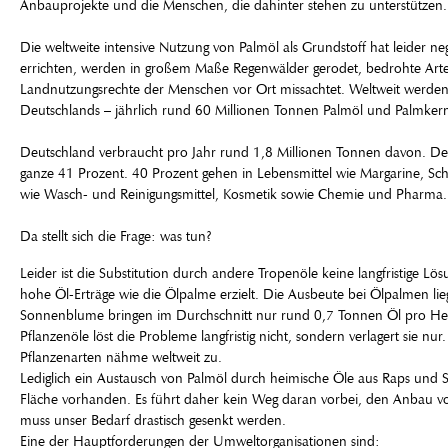
Anbauprojekte und die Menschen, die dahinter stehen zu unterstützen.
Die weltweite intensive Nutzung von Palmöl als Grundstoff hat leider
errichten, werden in großem Maße Regenwälder gerodet, bedrohte Arte
Landnutzungsrechte der Menschen vor Ort missachtet. Weltweit werden au
Deutschlands – jährlich rund 60 Millionen Tonnen Palmöl und Palmkern
Deutschland verbraucht pro Jahr rund 1,8 Millionen Tonnen davon. Der
ganze 41 Prozent. 40 Prozent gehen in Lebensmittel wie Margarine, Sch
wie Wasch- und Reinigungsmittel, Kosmetik sowie Chemie und Pharma.
Da stellt sich die Frage: was tun?
Leider ist die Substitution durch andere Tropenöle keine langfristige 
hohe Öl-Erträge wie die Ölpalme erzielt. Die Ausbeute bei Ölpalmen lie
Sonnenblume bringen im Durchschnitt nur rund 0,7 Tonnen Öl pro Hekt
Pflanzenöle löst die Probleme langfristig nicht, sondern verlagert sie 
Pflanzenarten nähme weltweit zu.
Lediglich ein Austausch von Palmöl durch heimische Öle aus Raps und 
Fläche vorhanden. Es führt daher kein Weg daran vorbei, den Anbau von 
muss unser Bedarf drastisch gesenkt werden.
Eine der Hauptforderungen der Umweltorganisationen sind: