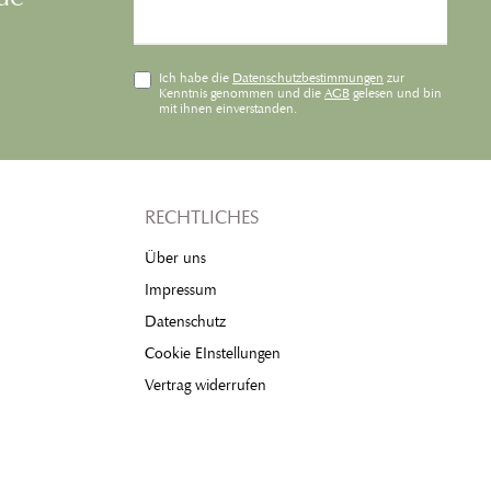
Ich habe die
Datenschutzbestimmungen
zur
Kenntnis genommen und die
AGB
gelesen und bin
mit ihnen einverstanden.
RECHTLICHES
Über uns
Impressum
Datenschutz
Cookie EInstellungen
Vertrag widerrufen