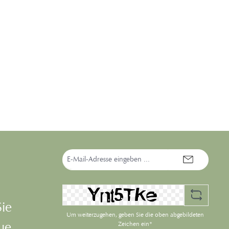
E-
Mail-
Adresse*
Sie
Um weiterzugehen, geben Sie die oben abgebildeten
eue
Zeichen ein*