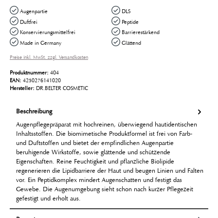
Augenpartie
DLS
Duftfrei
Peptide
Konservierungsmittelfrei
Barrierestärkend
Made in Germany
Glättend
Preise inkl. MwSt. zzgl. Versandkosten
Produktnummer:
404
EAN:
4250276141020
Hersteller:
DR.BELTER COSMETIC
Beschreibung
Augenpflegepräparat mit hochreinen, überwiegend hautidentischen
Inhaltsstoffen. Die biomimetische Produktformel ist frei von Farb-
und Duftstoffen und bietet der empfindlichen Augenpartie
beruhigende Wirkstoffe, sowie glättende und schützende
Eigenschaften. Reine Feuchtigkeit und pflanzliche Biolipide
regenerieren die Lipidbarriere der Haut und beugen Linien und Falten
vor. Ein Peptidkomplex mindert Augenschatten und festigt das
Gewebe. Die Augenumgebung sieht schon nach kurzer Pflegezeit
gefestigt und erholt aus.