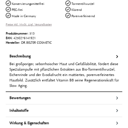
Konservierungsmittelfrei
Tormentillwurzel
PEG-frei
Klärend
Made in Germany
Porenverfeinernd
Preise inkl. MwSt. zzgl. Versandkosten
Produktnummer:
513
EAN:
4250276141921
Hersteller:
DR.BELTER COSMETIC
Beschreibung
Bei großporiger, seborrhoischer Haut und Gefäßlabilität, fördert diese
Spezialampulle mit pflanzlichen Extrakten aus Bio-Tormentillwurzel,
Eichenrinde und der Evodiafrucht ein mattiertes, porenverfeinertes
Hautbild. Zusätzlich entfaltet Vitamin B8 seine Regenerationskraft für
Slow Aging.
Bewertungen
Inhaltsstoffe
Wirkung & Eigenschaften